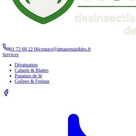
01 72 68 22 06
contact@attrapenuisibles.fr
Services
Dératisation
Cafards & Blattes
Punaises de lit
Guêpes & Frelons