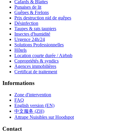
Cafards & Blattes
Punaises de lit
Guêpes & Frelons
Prix destruction nid de guêpes
Désinfection
Taupes & rats taupiers
Insectes d'humidité
Urgence 24h/24
Solutions Professionnelles
Hôtels
Location courte durée / Airbnb
Copropriétés & syndics
Agences immobilières
Certificat de traitement
Informations
Zone d'intervention
FAQ
English version (EN)
中文服务 (ZH)
Attrape Nuisibles sur Hoodspot
Contact