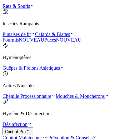
Rats & Souris
Insectes Rampants
Punaises de lit
Cafards & Blattes
Fourmis
NOUVEAU
Puces
NOUVEAU
Hyménoptères
Guêpes & Frelons Asiatiques
Autres Nuisibles
Chenille Processionnaire
Mouches & Moucherons
Hygiène & Désinfection
Désinfection
Contrat Pro
Contrat Maintenance
Prévention & Conseils