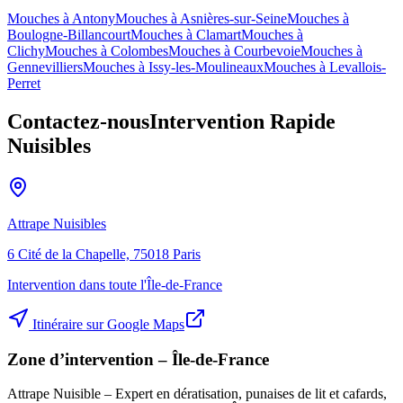
Mouches à
Antony
Mouches à
Asnières-sur-Seine
Mouches à
Boulogne-Billancourt
Mouches à
Clamart
Mouches à
Clichy
Mouches à
Colombes
Mouches à
Courbevoie
Mouches à
Gennevilliers
Mouches à
Issy-les-Moulineaux
Mouches à
Levallois-
Perret
Contactez-nous
Intervention Rapide
Nuisibles
Attrape Nuisibles
6 Cité de la Chapelle, 75018 Paris
Intervention dans toute l'Île-de-France
Itinéraire sur Google Maps
Zone d’intervention – Île-de-France
Attrape Nuisible – Expert en dératisation, punaises de lit et cafards,