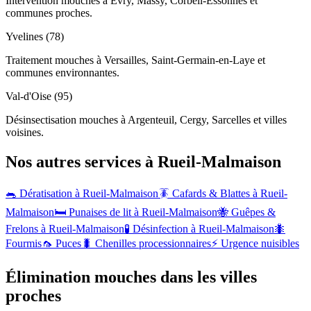
Intervention mouches à Évry, Massy, Corbeil-Essonnes et
communes proches.
Yvelines (78)
Traitement mouches à Versailles, Saint-Germain-en-Laye et
communes environnantes.
Val-d'Oise (95)
Désinsectisation mouches à Argenteuil, Cergy, Sarcelles et villes
voisines.
Nos autres services à
Rueil-Malmaison
🐀 Dératisation à
Rueil-Malmaison
🪳 Cafards & Blattes à
Rueil-
Malmaison
🛏️ Punaises de lit à
Rueil-Malmaison
🐝 Guêpes &
Frelons à
Rueil-Malmaison
🧪 Désinfection à
Rueil-Malmaison
🐜
Fourmis
🦟 Puces
🐛 Chenilles processionnaires
⚡ Urgence nuisibles
Élimination mouches dans les villes
proches