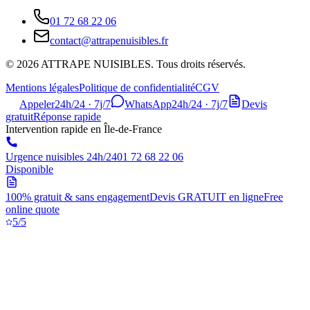
01 72 68 22 06
contact@attrapenuisibles.fr
©
2026
ATTRAPE NUISIBLES. Tous droits réservés.
Mentions légales
Politique de confidentialité
CGV
Appeler
24h/24 · 7j/7
WhatsApp
24h/24 · 7j/7
Devis
gratuit
Réponse rapide
Intervention rapide en Île-de-France
Urgence nuisibles 24h/24
01 72 68 22 06
Disponible
100% gratuit & sans engagement
Devis GRATUIT en ligne
Free
online quote
5/5