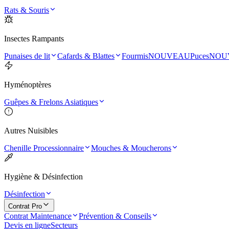
Rats & Souris
Insectes Rampants
Punaises de lit
Cafards & Blattes
Fourmis
NOUVEAU
Puces
NOU
Hyménoptères
Guêpes & Frelons Asiatiques
Autres Nuisibles
Chenille Processionnaire
Mouches & Moucherons
Hygiène & Désinfection
Désinfection
Contrat Pro
Contrat Maintenance
Prévention & Conseils
Devis en ligne
Secteurs