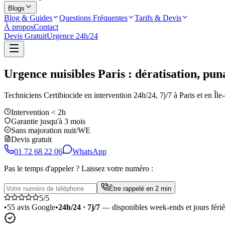
Blogs
Blog & Guides
Questions Fréquentes
Tarifs & Devis
À propos
Contact
Devis Gratuit
Urgence 24h/24
Urgence nuisibles Paris :
dératisation, puna
Techniciens
Certibiocide
en intervention 24h/24, 7j/7 à Paris et en Île
Intervention < 2h
Garantie jusqu'à 3 mois
Sans majoration nuit/WE
Devis gratuit
01 72 68 22 06
WhatsApp
Pas le temps d'appeler ? Laissez votre numéro :
Être rappelé en 2 min
5
/5
•
55
avis Google
•
24h/24 · 7j/7
— disponibles week-ends et jours férié