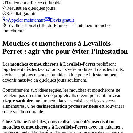
Traitement efficace et durable
Résultat en quelques jours
Résultat garanti
Appeler maintenant
Devis gratuit
Levallois-Perret
et Île-de-France — Traitement mouches
moucherons
Mouches et moucherons à
Levallois-
Perret
: agir vite pour éviter l'infestation
Les
mouches et moucherons à
Levallois-Perret
prolifèrent
rapidement dès les beaux jours. Ils se reproduisent dans les fruits,
déchets, siphons et zones humides. Une petite infestation peut
devenir massive en quelques jours seulement.
Contrairement aux idées reçues, les mouches et moucherons ne
reflètent pas un manque de propreté. Ils créent pourtant un
vrai
risque sanitaire
, notamment dans les cuisines et les espaces
alimentaires. Une
désinsectisation professionnelle
est souvent la
seule solution durable.
Chez Attrape Nuisibles, nous réalisons une
désinsectisation
mouches et moucherons à
Levallois-Perret
avec un traitement
professionnel ciblé, basé sur l'identification précise des foyers de