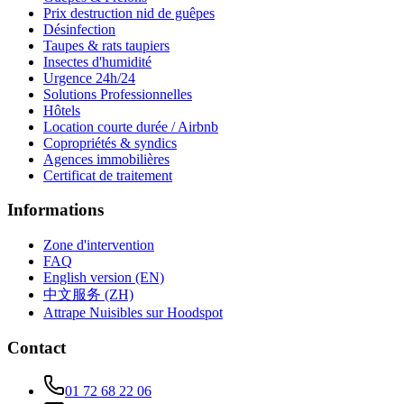
Prix destruction nid de guêpes
Désinfection
Taupes & rats taupiers
Insectes d'humidité
Urgence 24h/24
Solutions Professionnelles
Hôtels
Location courte durée / Airbnb
Copropriétés & syndics
Agences immobilières
Certificat de traitement
Informations
Zone d'intervention
FAQ
English version (EN)
中文服务 (ZH)
Attrape Nuisibles sur Hoodspot
Contact
01 72 68 22 06