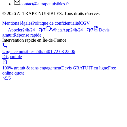
contact@attrapenuisibles.fr
©
2026
ATTRAPE NUISIBLES. Tous droits réservés.
Mentions légales
Politique de confidentialité
CGV
Appeler
24h/24 · 7j/7
WhatsApp
24h/24 · 7j/7
Devis
gratuit
Réponse rapide
Intervention rapide en Île-de-France
Urgence nuisibles 24h/24
01 72 68 22 06
Disponible
100% gratuit & sans engagement
Devis GRATUIT en ligne
Free
online quote
5/5