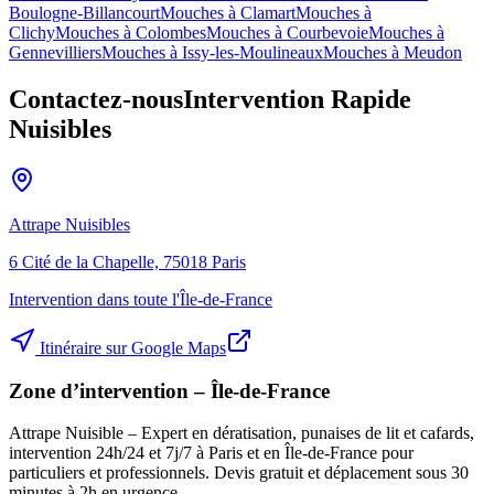
Boulogne-Billancourt
Mouches à
Clamart
Mouches à
Clichy
Mouches à
Colombes
Mouches à
Courbevoie
Mouches à
Gennevilliers
Mouches à
Issy-les-Moulineaux
Mouches à
Meudon
Contactez-nous
Intervention Rapide
Nuisibles
Attrape Nuisibles
6 Cité de la Chapelle, 75018 Paris
Intervention dans toute l'Île-de-France
Itinéraire sur Google Maps
Zone d’intervention – Île-de-France
Attrape Nuisible – Expert en dératisation, punaises de lit et cafards,
intervention 24h/24 et 7j/7 à Paris et en Île-de-France pour
particuliers et professionnels. Devis gratuit et déplacement sous 30
minutes à 2h en urgence.