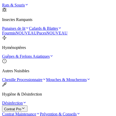
Rats & Souris
Insectes Rampants
Punaises de lit
Cafards & Blattes
Fourmis
NOUVEAU
Puces
NOUVEAU
Hyménoptères
Guêpes & Frelons Asiatiques
Autres Nuisibles
Chenille Processionnaire
Mouches & Moucherons
Hygiène & Désinfection
Désinfection
Contrat Pro
Contrat Maintenance
Prévention & Conseils