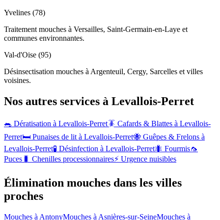
Yvelines (78)
Traitement mouches à Versailles, Saint-Germain-en-Laye et
communes environnantes.
Val-d'Oise (95)
Désinsectisation mouches à Argenteuil, Cergy, Sarcelles et villes
voisines.
Nos autres services à
Levallois-Perret
🐀 Dératisation à
Levallois-Perret
🪳 Cafards & Blattes à
Levallois-
Perret
🛏️ Punaises de lit à
Levallois-Perret
🐝 Guêpes & Frelons à
Levallois-Perret
🧪 Désinfection à
Levallois-Perret
🐜 Fourmis
🦟
Puces
🐛 Chenilles processionnaires
⚡ Urgence nuisibles
Élimination mouches dans les villes
proches
Mouches à
Antony
Mouches à
Asnières-sur-Seine
Mouches à