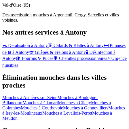
Val-d'Oise (95)
Désinsectisation mouches à Argenteuil, Cergy, Sarcelles et villes
voisines.
Nos autres services à
Antony
🐀 Dératisation à
Antony
🪳 Cafards & Blattes à
Antony
🛏️ Punaises
de lit à
Antony
🐝 Guêpes & Frelons à
Antony
🧪 Désinfection à
Antony
🐜 Fourmis
🦟 Puces
🐛 Chenilles processionnaires
⚡ Urgence
nuisibles
Élimination mouches dans les villes
proches
Mouches à
Asnières-sur-Seine
Mouches à
Boulogne-
Billancourt
Mouches à
Clamart
Mouches à
Clichy
Mouches à
Colombes
Mouches à
Courbevoie
Mouches à
Gennevilliers
Mouches
à
Issy-les-Moulineaux
Mouches à
Levallois-Perret
Mouches à
Meudon