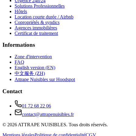
Urgence 24h/24
Solutions Professionnelles
Hôtels
Location courte durée / Airbnb
Copropriétés & syndics
Agences immobilières
Certificat de traitement
Informations
Zone d'intervention
FAQ
English version (EN)
中文服务 (ZH)
Attrape Nuisibles sur Hoodspot
Contact
01 72 68 22 06
contact@attrapenuisibles.fr
©
2026
ATTRAPE NUISIBLES. Tous droits réservés.
Mentions légales
Politique de confidentialité
CGV