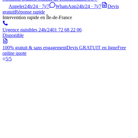
Appeler
24h/24 · 7j/7
WhatsApp
24h/24 · 7j/7
Devis
gratuit
Réponse rapide
Intervention rapide en Île-de-France
Urgence nuisibles 24h/24
01 72 68 22 06
Disponible
100% gratuit & sans engagement
Devis GRATUIT en ligne
Free
online quote
5/5