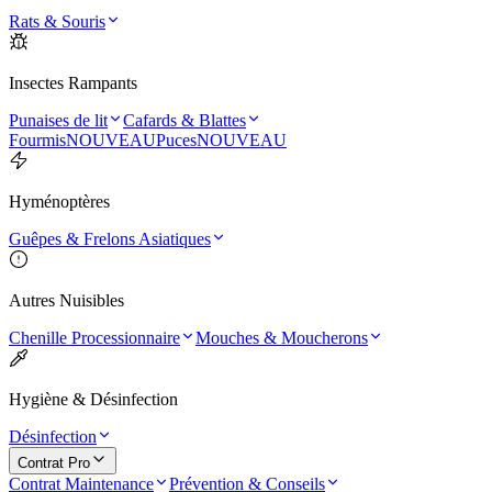
Rats & Souris
Insectes Rampants
Punaises de lit
Cafards & Blattes
Fourmis
NOUVEAU
Puces
NOUVEAU
Hyménoptères
Guêpes & Frelons Asiatiques
Autres Nuisibles
Chenille Processionnaire
Mouches & Moucherons
Hygiène & Désinfection
Désinfection
Contrat Pro
Contrat Maintenance
Prévention & Conseils