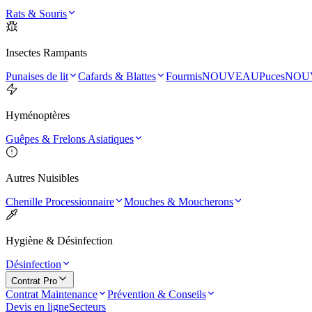
Rats & Souris
Insectes Rampants
Punaises de lit
Cafards & Blattes
Fourmis
NOUVEAU
Puces
NOU
Hyménoptères
Guêpes & Frelons Asiatiques
Autres Nuisibles
Chenille Processionnaire
Mouches & Moucherons
Hygiène & Désinfection
Désinfection
Contrat Pro
Contrat Maintenance
Prévention & Conseils
Devis en ligne
Secteurs