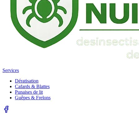
Services
Dératisation
Cafards & Blattes
Punaises de lit
Guêpes & Frelons