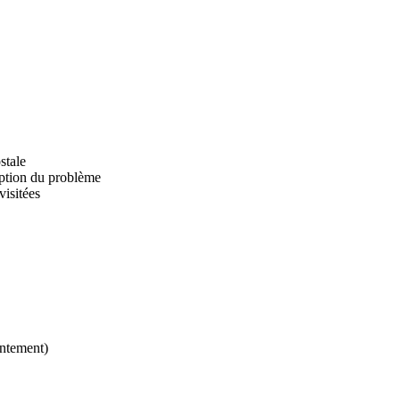
stale
iption du problème
visitées
entement)