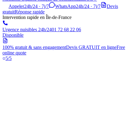
Appeler
24h/24 · 7j/7
WhatsApp
24h/24 · 7j/7
Devis
gratuit
Réponse rapide
Intervention rapide en Île-de-France
Urgence nuisibles 24h/24
01 72 68 22 06
Disponible
100% gratuit & sans engagement
Devis GRATUIT en ligne
Free
online quote
5/5