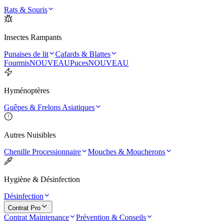
Rats & Souris
Insectes Rampants
Punaises de lit
Cafards & Blattes
Fourmis
NOUVEAU
Puces
NOUVEAU
Hyménoptères
Guêpes & Frelons Asiatiques
Autres Nuisibles
Chenille Processionnaire
Mouches & Moucherons
Hygiène & Désinfection
Désinfection
Contrat Pro
Contrat Maintenance
Prévention & Conseils