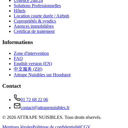
Urgence 24h/24
Solutions Professionnelles
Hôtels
Location courte durée / Airbnb
Copropriétés & syndics
Agences immobilières
Certificat de traitement
Informations
Zone d'intervention
FAQ
English version (EN)
中文服务 (ZH)
Attrape Nuisibles sur Hoodspot
Contact
01 72 68 22 06
contact@attrapenuisibles.fr
©
2026
ATTRAPE NUISIBLES. Tous droits réservés.
Mentions légales
Politique de confidentialité
CGV