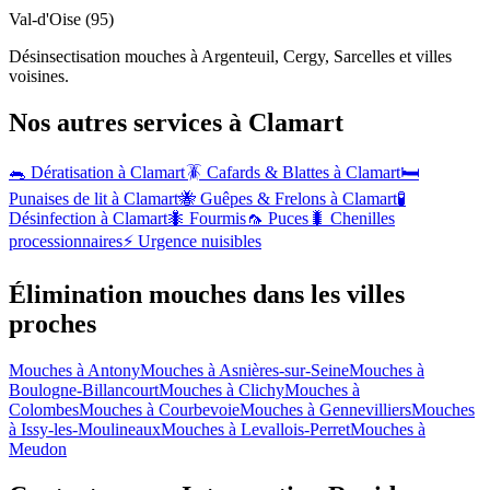
Val-d'Oise (95)
Désinsectisation mouches à Argenteuil, Cergy, Sarcelles et villes
voisines.
Nos autres services à
Clamart
🐀 Dératisation à
Clamart
🪳 Cafards & Blattes à
Clamart
🛏️
Punaises de lit à
Clamart
🐝 Guêpes & Frelons à
Clamart
🧪
Désinfection à
Clamart
🐜 Fourmis
🦟 Puces
🐛 Chenilles
processionnaires
⚡ Urgence nuisibles
Élimination mouches dans les villes
proches
Mouches à
Antony
Mouches à
Asnières-sur-Seine
Mouches à
Boulogne-Billancourt
Mouches à
Clichy
Mouches à
Colombes
Mouches à
Courbevoie
Mouches à
Gennevilliers
Mouches
à
Issy-les-Moulineaux
Mouches à
Levallois-Perret
Mouches à
Meudon