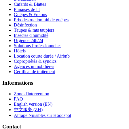
Cafards & Blattes
Punaises de lit
Guêpes & Frelons
Prix destruction nid de guêpes
Désinfection
Taupes & rats taupiers
Insectes d'humidité
Urgence 24h/24
Solutions Professionnelles
Hôtels
Location courte durée / Airbnb
Copropriétés & syndics
Agences immobilières
Certificat de traitement
Informations
Zone d'intervention
FAQ
English version (EN)
中文服务 (ZH)
Attrape Nuisibles sur Hoodspot
Contact