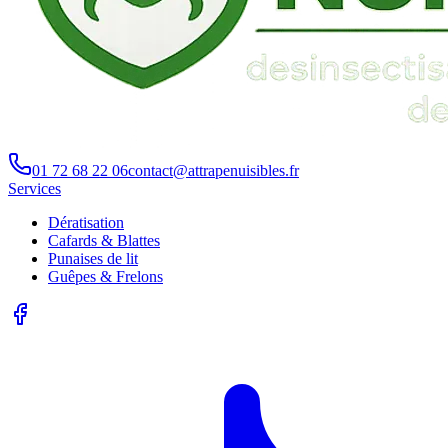
01 72 68 22 06
contact@attrapenuisibles.fr
Services
Dératisation
Cafards & Blattes
Punaises de lit
Guêpes & Frelons