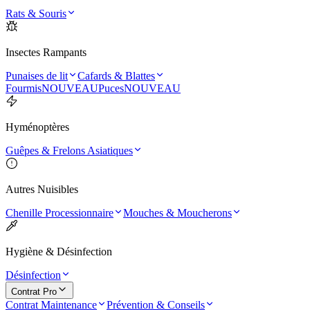
Rats & Souris
Insectes Rampants
Punaises de lit
Cafards & Blattes
Fourmis
NOUVEAU
Puces
NOUVEAU
Hyménoptères
Guêpes & Frelons Asiatiques
Autres Nuisibles
Chenille Processionnaire
Mouches & Moucherons
Hygiène & Désinfection
Désinfection
Contrat Pro
Contrat Maintenance
Prévention & Conseils