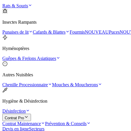
Rats & Souris
Insectes Rampants
Punaises de lit
Cafards & Blattes
Fourmis
NOUVEAU
Puces
NOU
Hyménoptères
Guêpes & Frelons Asiatiques
Autres Nuisibles
Chenille Processionnaire
Mouches & Moucherons
Hygiène & Désinfection
Désinfection
Contrat Pro
Contrat Maintenance
Prévention & Conseils
Devis en ligne
Secteurs