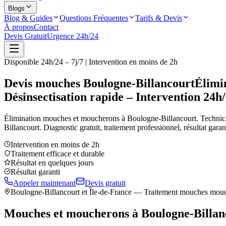
Blogs
Blog & Guides
Questions Fréquentes
Tarifs & Devis
À propos
Contact
Devis Gratuit
Urgence 24h/24
Disponible 24h/24 – 7j/7 | Intervention en moins de 2h
Devis mouches Boulogne-Billancourt
Élimi
Désinsectisation rapide – Intervention 24h
Élimination mouches et moucherons à
Boulogne-Billancourt
. Technici
Billancourt
. Diagnostic gratuit, traitement professionnel, résultat gara
Intervention en moins de 2h
Traitement efficace et durable
Résultat en quelques jours
Résultat garanti
Appeler maintenant
Devis gratuit
Boulogne-Billancourt
et Île-de-France — Traitement mouches mou
Mouches et moucherons à
Boulogne-Billan