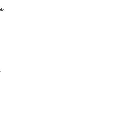
le.
.