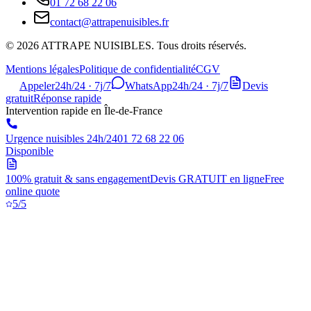
01 72 68 22 06
contact@attrapenuisibles.fr
©
2026
ATTRAPE NUISIBLES. Tous droits réservés.
Mentions légales
Politique de confidentialité
CGV
Appeler
24h/24 · 7j/7
WhatsApp
24h/24 · 7j/7
Devis
gratuit
Réponse rapide
Intervention rapide en Île-de-France
Urgence nuisibles 24h/24
01 72 68 22 06
Disponible
100% gratuit & sans engagement
Devis GRATUIT en ligne
Free
online quote
5/5