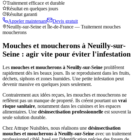
Traitement efficace et durable
Résultat en quelques jours
Résultat garanti
Appeler maintenant
Devis gratuit
Neuilly-sur-Seine
et Île-de-France — Traitement mouches
moucherons
Mouches et moucherons à
Neuilly-sur-
Seine
: agir vite pour éviter l'infestation
Les
mouches et moucherons à
Neuilly-sur-Seine
prolifèrent
rapidement dès les beaux jours. Ils se reproduisent dans les fruits,
déchets, siphons et zones humides. Une petite infestation peut
devenir massive en quelques jours seulement.
Contrairement aux idées reçues, les mouches et moucherons ne
reflètent pas un manque de propreté. Ils créent pourtant un
vrai
risque sanitaire
, notamment dans les cuisines et les espaces
alimentaires. Une
désinsectisation professionnelle
est souvent la
seule solution durable.
Chez Attrape Nuisibles, nous réalisons une
désinsectisation
mouches et moucherons à
Neuilly-sur-Seine
avec un traitement
professionnel ciblé, basé sur l'identification précise des foyers de