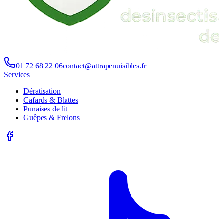
01 72 68 22 06
contact@attrapenuisibles.fr
Services
Dératisation
Cafards & Blattes
Punaises de lit
Guêpes & Frelons