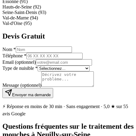
Essonne (91)
Hauts-de-Seine (92)
Seine-Saint-Denis (93)
Val-de-Marne (94)
Val-d'Oise (95)
Devis Gratuit
Nom
*
Téléphone
*
Email
(optionnel)
Type de nuisible
*
Message
(optionnel)
Envoyer ma demande
⚡ Réponse en moins de 30 min · Sans engagement ·
5,0 ★
sur 55
avis Google
Questions fréquentes sur le traitement des
mouches à Neuilly-sur-Seine