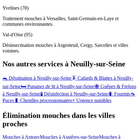
Yvelines (78)
Traitement mouches à Versailles, Saint-Germain-en-Laye et
communes environnantes.
Val-d'Oise (95)
Désinsectisation mouches à Argenteuil, Cergy, Sarcelles et villes
voisines.
Nos autres services à
Neuilly-sur-Seine
🐀 Dératisation à
Neuilly-sur-Seine
🪳 Cafards & Blattes à
Neuilly-
sur-Seine
🛏️ Punaises de lit à
Neuilly-sur-Seine
🐝 Guêpes & Frelons
à
Neuilly-sur-Seine
🧪 Désinfection à
Neuilly-sur-Seine
🐜 Fourmis
🦟
Puces
🐛 Chenilles processionnaires
⚡ Urgence nuisibles
Élimination mouches dans les villes
proches
Mouches à
Antony
Mouches à
Asnières-sur-Seine
Mouches à