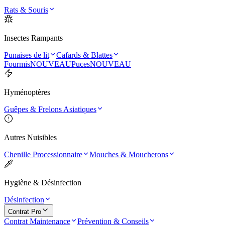
Rats & Souris
Insectes Rampants
Punaises de lit
Cafards & Blattes
Fourmis
NOUVEAU
Puces
NOUVEAU
Hyménoptères
Guêpes & Frelons Asiatiques
Autres Nuisibles
Chenille Processionnaire
Mouches & Moucherons
Hygiène & Désinfection
Désinfection
Contrat Pro
Contrat Maintenance
Prévention & Conseils