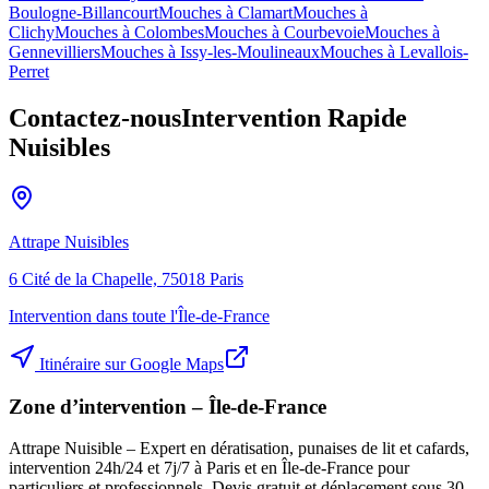
Boulogne-Billancourt
Mouches à
Clamart
Mouches à
Clichy
Mouches à
Colombes
Mouches à
Courbevoie
Mouches à
Gennevilliers
Mouches à
Issy-les-Moulineaux
Mouches à
Levallois-
Perret
Contactez-nous
Intervention Rapide
Nuisibles
Attrape Nuisibles
6 Cité de la Chapelle, 75018 Paris
Intervention dans toute l'Île-de-France
Itinéraire sur Google Maps
Zone d’intervention – Île-de-France
Attrape Nuisible – Expert en dératisation, punaises de lit et cafards,
intervention 24h/24 et 7j/7 à Paris et en Île-de-France pour
particuliers et professionnels. Devis gratuit et déplacement sous 30