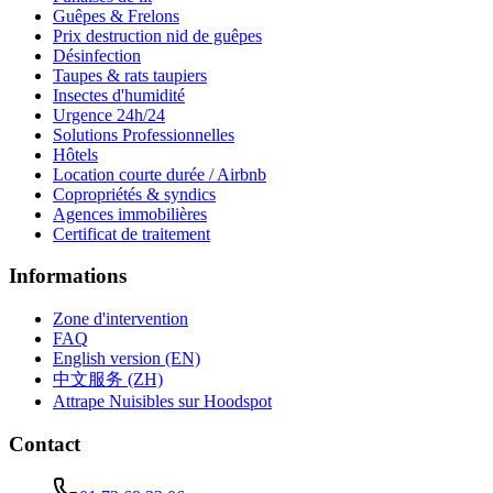
Guêpes & Frelons
Prix destruction nid de guêpes
Désinfection
Taupes & rats taupiers
Insectes d'humidité
Urgence 24h/24
Solutions Professionnelles
Hôtels
Location courte durée / Airbnb
Copropriétés & syndics
Agences immobilières
Certificat de traitement
Informations
Zone d'intervention
FAQ
English version (EN)
中文服务 (ZH)
Attrape Nuisibles sur Hoodspot
Contact