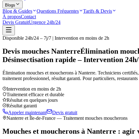
Blogs
Blog & Guides
Questions Fréquentes
Tarifs & Devis
À propos
Contact
Devis Gratuit
Urgence 24h/24
Disponible 24h/24 – 7j/7 | Intervention en moins de 2h
Devis mouches Nanterre
Élimination mouch
Désinsectisation rapide – Intervention 24h
Élimination mouches et moucherons à
Nanterre
. Techniciens certifiés,
traitement professionnel, résultat garanti. Pour particuliers, restaurant
Intervention en moins de 2h
Traitement efficace et durable
Résultat en quelques jours
Résultat garanti
Appeler maintenant
Devis gratuit
Nanterre
et Île-de-France — Traitement mouches moucherons
Mouches et moucherons à
Nanterre
: agir 