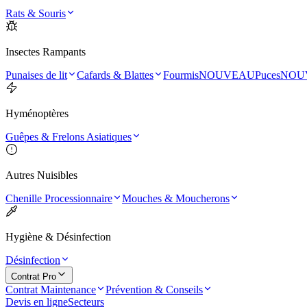
Rats & Souris
Insectes Rampants
Punaises de lit
Cafards & Blattes
Fourmis
NOUVEAU
Puces
NOU
Hyménoptères
Guêpes & Frelons Asiatiques
Autres Nuisibles
Chenille Processionnaire
Mouches & Moucherons
Hygiène & Désinfection
Désinfection
Contrat Pro
Contrat Maintenance
Prévention & Conseils
Devis en ligne
Secteurs