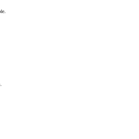
le.
.