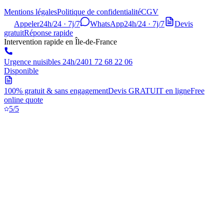
Mentions légales
Politique de confidentialité
CGV
Appeler
24h/24 · 7j/7
WhatsApp
24h/24 · 7j/7
Devis
gratuit
Réponse rapide
Intervention rapide en Île-de-France
Urgence nuisibles 24h/24
01 72 68 22 06
Disponible
100% gratuit & sans engagement
Devis GRATUIT en ligne
Free
online quote
5/5