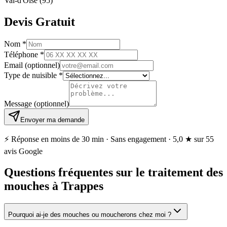
Val-d'Oise (95)
Devis Gratuit
Nom
*
Téléphone
*
Email
(optionnel)
Type de nuisible
*
Message
(optionnel)
Envoyer ma demande
⚡ Réponse en moins de 30 min · Sans engagement ·
5,0 ★
sur 55
avis Google
Questions fréquentes sur le traitement des
mouches à Trappes
Pourquoi ai-je des mouches ou moucherons chez moi ?