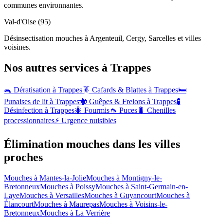
communes environnantes.
Val-d'Oise (95)
Désinsectisation mouches à Argenteuil, Cergy, Sarcelles et villes
voisines.
Nos autres services à
Trappes
🐀 Dératisation à
Trappes
🪳 Cafards & Blattes à
Trappes
🛏️
Punaises de lit à
Trappes
🐝 Guêpes & Frelons à
Trappes
🧪
Désinfection à
Trappes
🐜 Fourmis
🦟 Puces
🐛 Chenilles
processionnaires
⚡ Urgence nuisibles
Élimination mouches dans les villes
proches
Mouches à
Mantes-la-Jolie
Mouches à
Montigny-le-
Bretonneux
Mouches à
Poissy
Mouches à
Saint-Germain-en-
Laye
Mouches à
Versailles
Mouches à
Guyancourt
Mouches à
Élancourt
Mouches à
Maurepas
Mouches à
Voisins-le-
Bretonneux
Mouches à
La Verrière