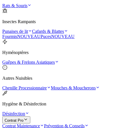
Rats & Souris
Insectes Rampants
Punaises de lit
Cafards & Blattes
Fourmis
NOUVEAU
Puces
NOUVEAU
Hyménoptères
Guêpes & Frelons Asiatiques
Autres Nuisibles
Chenille Processionnaire
Mouches & Moucherons
Hygiène & Désinfection
Désinfection
Contrat Pro
Contrat Maintenance
Prévention & Conseils