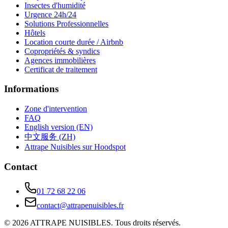
Insectes d'humidité
Urgence 24h/24
Solutions Professionnelles
Hôtels
Location courte durée / Airbnb
Copropriétés & syndics
Agences immobilières
Certificat de traitement
Informations
Zone d'intervention
FAQ
English version (EN)
中文服务 (ZH)
Attrape Nuisibles sur Hoodspot
Contact
01 72 68 22 06
contact@attrapenuisibles.fr
©
2026
ATTRAPE NUISIBLES. Tous droits réservés.