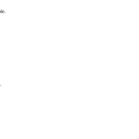
le.
.