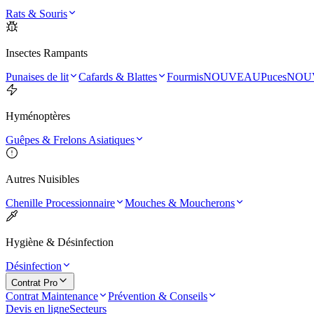
Rats & Souris
Insectes Rampants
Punaises de lit
Cafards & Blattes
Fourmis
NOUVEAU
Puces
NOU
Hyménoptères
Guêpes & Frelons Asiatiques
Autres Nuisibles
Chenille Processionnaire
Mouches & Moucherons
Hygiène & Désinfection
Désinfection
Contrat Pro
Contrat Maintenance
Prévention & Conseils
Devis en ligne
Secteurs