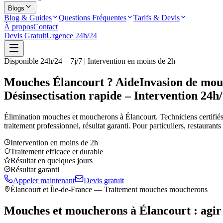
Blogs
Blog & Guides
Questions Fréquentes
Tarifs & Devis
À propos
Contact
Devis Gratuit
Urgence 24h/24
Disponible 24h/24 – 7j/7 | Intervention en moins de 2h
Mouches Élancourt ? Aide
Invasion de mou
Désinsectisation rapide – Intervention 24h
Élimination mouches et moucherons à
Élancourt
. Techniciens certifiés
traitement professionnel, résultat garanti. Pour particuliers, restaurant
Intervention en moins de 2h
Traitement efficace et durable
Résultat en quelques jours
Résultat garanti
Appeler maintenant
Devis gratuit
Élancourt
et Île-de-France — Traitement mouches moucherons
Mouches et moucherons à
Élancourt
: agir