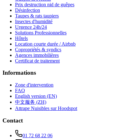
Prix destruction nid de guêpes
Désinfection
Taupes & rats taupiers
Insectes d'humidité
Urgence 24h/24
Solutions Professionnelles
Hôtels
Location courte durée / Airbnb
Copropriétés & syndics
Agences immobilières
Certificat de traitement
Informations
Zone d'intervention
FAQ
English version (EN)
中文服务 (ZH)
Attrape Nuisibles sur Hoodspot
Contact
01 72 68 22 06