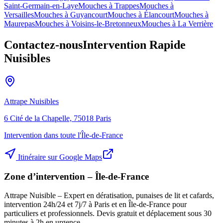
Saint-Germain-en-Laye
Mouches à
Trappes
Mouches à
Versailles
Mouches à
Guyancourt
Mouches à
Élancourt
Mouches à
Maurepas
Mouches à
Voisins-le-Bretonneux
Mouches à
La Verrière
Contactez-nous
Intervention Rapide
Nuisibles
Attrape Nuisibles
6 Cité de la Chapelle, 75018 Paris
Intervention dans toute l'Île-de-France
Itinéraire sur Google Maps
Zone d’intervention – Île-de-France
Attrape Nuisible – Expert en dératisation, punaises de lit et cafards,
intervention 24h/24 et 7j/7 à Paris et en Île-de-France pour
particuliers et professionnels. Devis gratuit et déplacement sous 30
minutes à 2h en urgence.