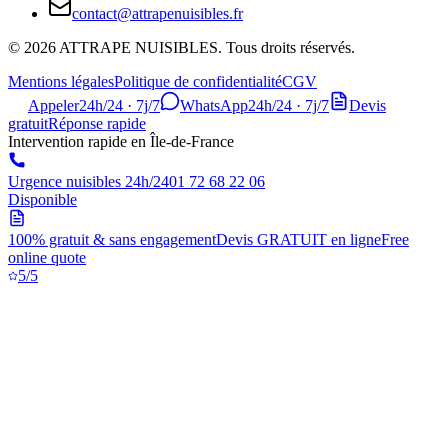
contact@attrapenuisibles.fr
©
2026
ATTRAPE NUISIBLES. Tous droits réservés.
Mentions légales
Politique de confidentialité
CGV
Appeler
24h/24 · 7j/7
WhatsApp
24h/24 · 7j/7
Devis
gratuit
Réponse rapide
Intervention rapide en Île-de-France
Urgence nuisibles 24h/24
01 72 68 22 06
Disponible
100% gratuit & sans engagement
Devis GRATUIT en ligne
Free
online quote
5/5