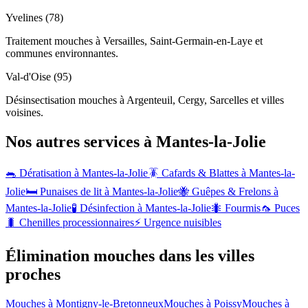
Yvelines (78)
Traitement mouches à Versailles, Saint-Germain-en-Laye et
communes environnantes.
Val-d'Oise (95)
Désinsectisation mouches à Argenteuil, Cergy, Sarcelles et villes
voisines.
Nos autres services à
Mantes-la-Jolie
🐀 Dératisation à
Mantes-la-Jolie
🪳 Cafards & Blattes à
Mantes-la-
Jolie
🛏️ Punaises de lit à
Mantes-la-Jolie
🐝 Guêpes & Frelons à
Mantes-la-Jolie
🧪 Désinfection à
Mantes-la-Jolie
🐜 Fourmis
🦟 Puces
🐛 Chenilles processionnaires
⚡ Urgence nuisibles
Élimination mouches dans les villes
proches
Mouches à
Montigny-le-Bretonneux
Mouches à
Poissy
Mouches à