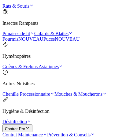
Rats & Souris
Insectes Rampants
Punaises de lit
Cafards & Blattes
Fourmis
NOUVEAU
Puces
NOUVEAU
Hyménoptères
Guêpes & Frelons Asiatiques
Autres Nuisibles
Chenille Processionnaire
Mouches & Moucherons
Hygiène & Désinfection
Désinfection
Contrat Pro
Contrat Maintenance
Prévention & Conseils