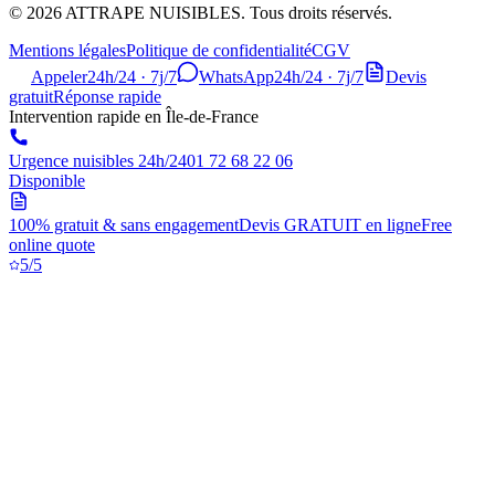
©
2026
ATTRAPE NUISIBLES. Tous droits réservés.
Mentions légales
Politique de confidentialité
CGV
Appeler
24h/24 · 7j/7
WhatsApp
24h/24 · 7j/7
Devis
gratuit
Réponse rapide
Intervention rapide en Île-de-France
Urgence nuisibles 24h/24
01 72 68 22 06
Disponible
100% gratuit & sans engagement
Devis GRATUIT en ligne
Free
online quote
5/5