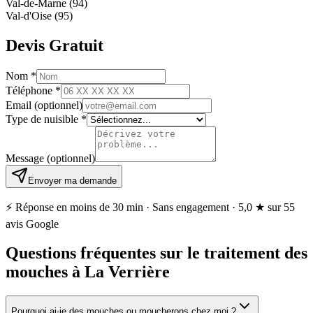
Val-de-Marne (94)
Val-d'Oise (95)
Devis Gratuit
Nom
*
Téléphone
*
Email
(optionnel)
Type de nuisible
*
Message
(optionnel)
Envoyer ma demande
⚡ Réponse en moins de 30 min · Sans engagement ·
5,0 ★
sur 55
avis Google
Questions fréquentes sur le traitement des
mouches à La Verrière
Pourquoi ai-je des mouches ou moucherons chez moi ?