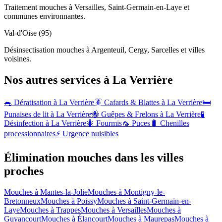
Traitement mouches à Versailles, Saint-Germain-en-Laye et
communes environnantes.
Val-d'Oise (95)
Désinsectisation mouches à Argenteuil, Cergy, Sarcelles et villes
voisines.
Nos autres services à
La Verrière
🐀 Dératisation à
La Verrière
🪳 Cafards & Blattes à
La Verrière
🛏️
Punaises de lit à
La Verrière
🐝 Guêpes & Frelons à
La Verrière
🧪
Désinfection à
La Verrière
🐜 Fourmis
🦟 Puces
🐛 Chenilles
processionnaires
⚡ Urgence nuisibles
Élimination mouches dans les villes
proches
Mouches à
Mantes-la-Jolie
Mouches à
Montigny-le-
Bretonneux
Mouches à
Poissy
Mouches à
Saint-Germain-en-
Laye
Mouches à
Trappes
Mouches à
Versailles
Mouches à
Guyancourt
Mouches à
Élancourt
Mouches à
Maurepas
Mouches à