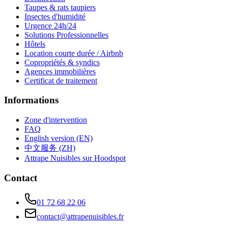
Taupes & rats taupiers
Insectes d'humidité
Urgence 24h/24
Solutions Professionnelles
Hôtels
Location courte durée / Airbnb
Copropriétés & syndics
Agences immobilières
Certificat de traitement
Informations
Zone d'intervention
FAQ
English version (EN)
中文服务 (ZH)
Attrape Nuisibles sur Hoodspot
Contact
01 72 68 22 06
contact@attrapenuisibles.fr