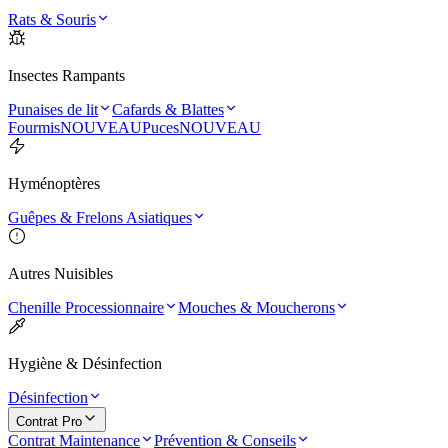
Rats & Souris
Insectes Rampants
Punaises de lit
Cafards & Blattes
Fourmis
NOUVEAU
Puces
NOUVEAU
Hyménoptères
Guêpes & Frelons Asiatiques
Autres Nuisibles
Chenille Processionnaire
Mouches & Moucherons
Hygiène & Désinfection
Désinfection
Contrat Pro
Contrat Maintenance
Prévention & Conseils