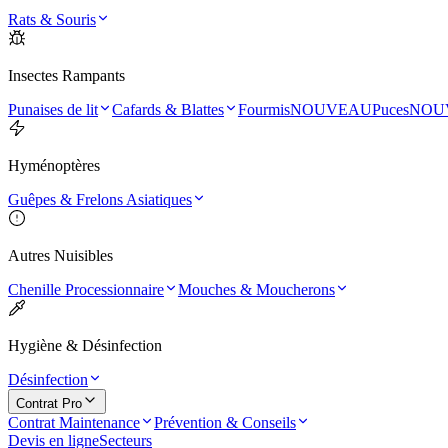
Rats & Souris
Insectes Rampants
Punaises de lit
Cafards & Blattes
Fourmis
NOUVEAU
Puces
NOU
Hyménoptères
Guêpes & Frelons Asiatiques
Autres Nuisibles
Chenille Processionnaire
Mouches & Moucherons
Hygiène & Désinfection
Désinfection
Contrat Pro
Contrat Maintenance
Prévention & Conseils
Devis en ligne
Secteurs