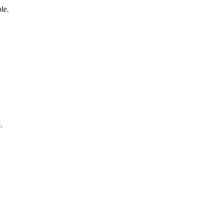
le.
.