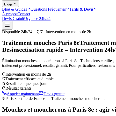
Blogs
Blog & Guides
Questions Fréquentes
Tarifs & Devis
À propos
Contact
Devis Gratuit
Urgence 24h/24
Disponible 24h/24 – 7j/7 | Intervention en moins de 2h
Traitement mouches Paris 8e
Traitement mo
Désinsectisation rapide – Intervention 24h
Élimination mouches et moucherons à
Paris 8e
. Techniciens certifiés, 
traitement professionnel, résultat garanti. Pour particuliers, restaurant
Intervention en moins de 2h
Traitement efficace et durable
Résultat en quelques jours
Résultat garanti
Appeler maintenant
Devis gratuit
Paris 8e
et Île-de-France — Traitement mouches moucherons
Mouches et moucherons à
Paris 8e
: agir v