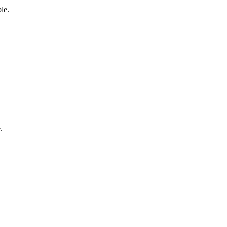
le.
.