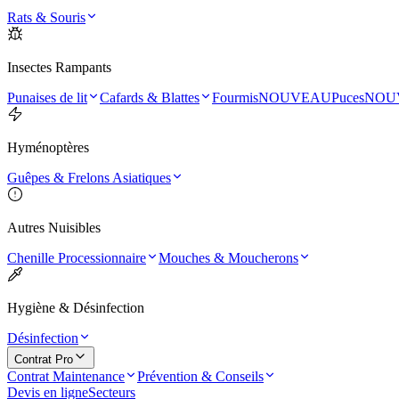
Rats & Souris
Insectes Rampants
Punaises de lit
Cafards & Blattes
Fourmis
NOUVEAU
Puces
NOU
Hyménoptères
Guêpes & Frelons Asiatiques
Autres Nuisibles
Chenille Processionnaire
Mouches & Moucherons
Hygiène & Désinfection
Désinfection
Contrat Pro
Contrat Maintenance
Prévention & Conseils
Devis en ligne
Secteurs