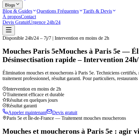
Blogs
Blog & Guides
Questions Fréquentes
Tarifs & Devis
À propos
Contact
Devis Gratuit
Urgence 24h/24
Disponible 24h/24 – 7j/7 | Intervention en moins de 2h
Mouches Paris 5e
Mouches à Paris 5e — Éli
Désinsectisation rapide – Intervention 24h
Élimination mouches et moucherons à
Paris 5e
. Techniciens certifiés, 
traitement professionnel, résultat garanti. Pour particuliers, restaurant
Intervention en moins de 2h
Traitement efficace et durable
Résultat en quelques jours
Résultat garanti
Appeler maintenant
Devis gratuit
Paris 5e
et Île-de-France — Traitement mouches moucherons
Mouches et moucherons à
Paris 5e
: agir v