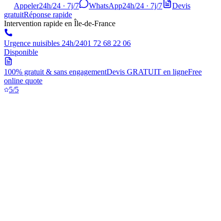
Appeler
24h/24 · 7j/7
WhatsApp
24h/24 · 7j/7
Devis
gratuit
Réponse rapide
Intervention rapide en Île-de-France
Urgence nuisibles 24h/24
01 72 68 22 06
Disponible
100% gratuit & sans engagement
Devis GRATUIT en ligne
Free
online quote
5/5