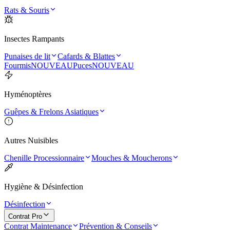
Rats & Souris
Insectes Rampants
Punaises de lit
Cafards & Blattes
Fourmis
NOUVEAU
Puces
NOUVEAU
Hyménoptères
Guêpes & Frelons Asiatiques
Autres Nuisibles
Chenille Processionnaire
Mouches & Moucherons
Hygiène & Désinfection
Désinfection
Contrat Pro
Contrat Maintenance
Prévention & Conseils