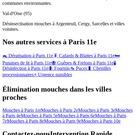
communes environnantes.
Val-d'Oise (95)
Désinsectisation mouches à Argenteuil, Cergy, Sarcelles et villes
voisines.
Nos autres services à
Paris 11e
🐀 Dératisation à
Paris 11e
🪳 Cafards & Blattes à
Paris 11e
🛏️
Punaises de lit à
Paris 11e
🐝 Guêpes & Frelons à
Paris 11e
🧪
Désinfection à
Paris 11e
🐜 Fourmis
🦟 Puces
🐛 Chenilles
processionnaires
⚡ Urgence nuisibles
Élimination mouches dans les villes
proches
Mouches à
Paris 1er
Mouches à
Paris 2e
Mouches à
Paris 3e
Mouches
à
Paris 4e
Mouches à
Paris 5e
Mouches à
Paris 6e
Mouches à
Paris
7e
Mouches à
Paris 8e
Mouches à
Paris 9e
Mouches à
Paris 10e
Contactez-nous
Intervention Rapide