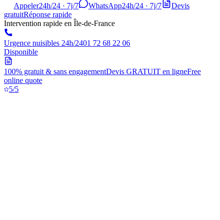
Appeler
24h/24 · 7j/7
WhatsApp
24h/24 · 7j/7
Devis
gratuit
Réponse rapide
Intervention rapide en Île-de-France
Urgence nuisibles 24h/24
01 72 68 22 06
Disponible
100% gratuit & sans engagement
Devis GRATUIT en ligne
Free
online quote
5/5