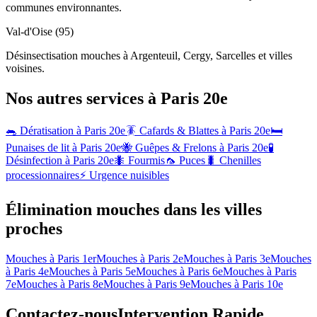
communes environnantes.
Val-d'Oise (95)
Désinsectisation mouches à Argenteuil, Cergy, Sarcelles et villes
voisines.
Nos autres services à
Paris 20e
🐀 Dératisation à
Paris 20e
🪳 Cafards & Blattes à
Paris 20e
🛏️
Punaises de lit à
Paris 20e
🐝 Guêpes & Frelons à
Paris 20e
🧪
Désinfection à
Paris 20e
🐜 Fourmis
🦟 Puces
🐛 Chenilles
processionnaires
⚡ Urgence nuisibles
Élimination mouches dans les villes
proches
Mouches à
Paris 1er
Mouches à
Paris 2e
Mouches à
Paris 3e
Mouches
à
Paris 4e
Mouches à
Paris 5e
Mouches à
Paris 6e
Mouches à
Paris
7e
Mouches à
Paris 8e
Mouches à
Paris 9e
Mouches à
Paris 10e
Contactez-nous
Intervention Rapide