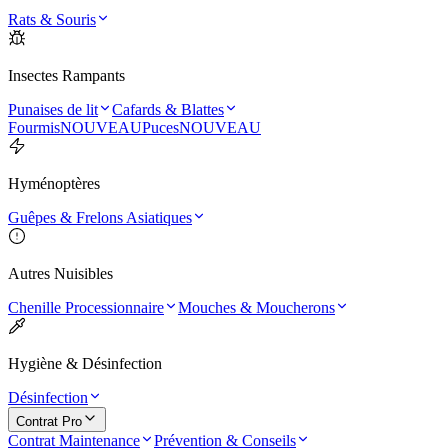
Rats & Souris
Insectes Rampants
Punaises de lit
Cafards & Blattes
Fourmis
NOUVEAU
Puces
NOUVEAU
Hyménoptères
Guêpes & Frelons Asiatiques
Autres Nuisibles
Chenille Processionnaire
Mouches & Moucherons
Hygiène & Désinfection
Désinfection
Contrat Pro
Contrat Maintenance
Prévention & Conseils