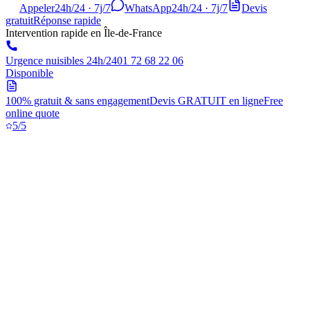
Appeler
24h/24 · 7j/7
WhatsApp
24h/24 · 7j/7
Devis
gratuit
Réponse rapide
Intervention rapide en Île-de-France
Urgence nuisibles 24h/24
01 72 68 22 06
Disponible
100% gratuit & sans engagement
Devis GRATUIT en ligne
Free
online quote
5/5