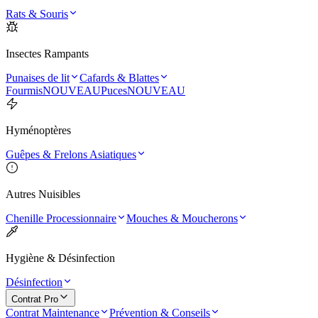
Rats & Souris
Insectes Rampants
Punaises de lit
Cafards & Blattes
Fourmis
NOUVEAU
Puces
NOUVEAU
Hyménoptères
Guêpes & Frelons Asiatiques
Autres Nuisibles
Chenille Processionnaire
Mouches & Moucherons
Hygiène & Désinfection
Désinfection
Contrat Pro
Contrat Maintenance
Prévention & Conseils