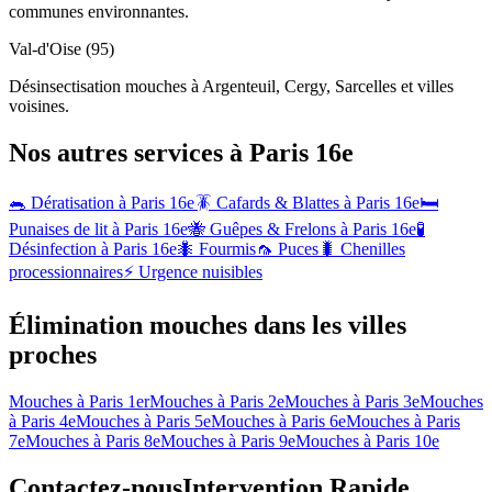
communes environnantes.
Val-d'Oise (95)
Désinsectisation mouches à Argenteuil, Cergy, Sarcelles et villes
voisines.
Nos autres services à
Paris 16e
🐀 Dératisation à
Paris 16e
🪳 Cafards & Blattes à
Paris 16e
🛏️
Punaises de lit à
Paris 16e
🐝 Guêpes & Frelons à
Paris 16e
🧪
Désinfection à
Paris 16e
🐜 Fourmis
🦟 Puces
🐛 Chenilles
processionnaires
⚡ Urgence nuisibles
Élimination mouches dans les villes
proches
Mouches à
Paris 1er
Mouches à
Paris 2e
Mouches à
Paris 3e
Mouches
à
Paris 4e
Mouches à
Paris 5e
Mouches à
Paris 6e
Mouches à
Paris
7e
Mouches à
Paris 8e
Mouches à
Paris 9e
Mouches à
Paris 10e
Contactez-nous
Intervention Rapide