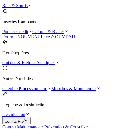
Rats & Souris
Insectes Rampants
Punaises de lit
Cafards & Blattes
Fourmis
NOUVEAU
Puces
NOUVEAU
Hyménoptères
Guêpes & Frelons Asiatiques
Autres Nuisibles
Chenille Processionnaire
Mouches & Moucherons
Hygiène & Désinfection
Désinfection
Contrat Pro
Contrat Maintenance
Prévention & Conseils