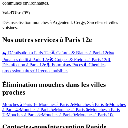
communes environnantes.
Val-d'Oise (95)
Désinsectisation mouches à Argenteuil, Cergy, Sarcelles et villes
voisines.
Nos autres services à
Paris 12e
🐀 Dératisation à
Paris 12e
🪳 Cafards & Blattes à
Paris 12e
🛏️
Punaises de lit à
Paris 12e
🐝 Guêpes & Frelons à
Paris 12e
🧪
Désinfection à
Paris 12e
🐜 Fourmis
🦟 Puces
🐛 Chenilles
processionnaires
⚡ Urgence nuisibles
Élimination mouches dans les villes
proches
Mouches à
Paris 1er
Mouches à
Paris 2e
Mouches à
Paris 3e
Mouches
à
Paris 4e
Mouches à
Paris 5e
Mouches à
Paris 6e
Mouches à
Paris
7e
Mouches à
Paris 8e
Mouches à
Paris 9e
Mouches à
Paris 10e
Contactez-nous
Intervention Rapide