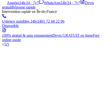
Appeler
24h/24 · 7j/7
WhatsApp
24h/24 · 7j/7
Devis
gratuit
Réponse rapide
Intervention rapide en Île-de-France
Urgence nuisibles 24h/24
01 72 68 22 06
Disponible
100% gratuit & sans engagement
Devis GRATUIT en ligne
Free
online quote
5/5