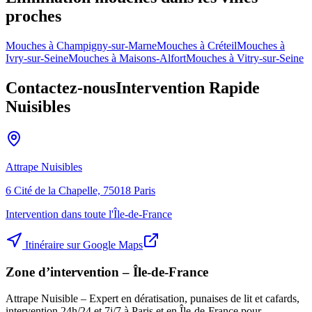
proches
Mouches à
Champigny-sur-Marne
Mouches à
Créteil
Mouches à
Ivry-sur-Seine
Mouches à
Maisons-Alfort
Mouches à
Vitry-sur-Seine
Contactez-nous
Intervention Rapide
Nuisibles
Attrape Nuisibles
6 Cité de la Chapelle, 75018 Paris
Intervention dans toute l'Île-de-France
Itinéraire sur Google Maps
Zone d’intervention – Île-de-France
Attrape Nuisible – Expert en dératisation, punaises de lit et cafards,
intervention 24h/24 et 7j/7 à Paris et en Île-de-France pour