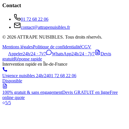
Contact
01 72 68 22 06
contact@attrapenuisibles.fr
©
2026
ATTRAPE NUISIBLES. Tous droits réservés.
Mentions légales
Politique de confidentialité
CGV
Appeler
24h/24 · 7j/7
WhatsApp
24h/24 · 7j/7
Devis
gratuit
Réponse rapide
Intervention rapide en Île-de-France
Urgence nuisibles 24h/24
01 72 68 22 06
Disponible
100% gratuit & sans engagement
Devis GRATUIT en ligne
Free
online quote
5/5