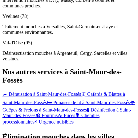
Intervention mouches à Évry, Massy, Corbeil-Essonnes et
communes proches.
Yvelines (78)
Traitement mouches à Versailles, Saint-Germain-en-Laye et
communes environnantes.
Val-d'Oise (95)
Désinsectisation mouches à Argenteuil, Cergy, Sarcelles et villes
voisines.
Nos autres services à
Saint-Maur-des-
Fossés
🐀 Dératisation à
Saint-Maur-des-Fossés
🪳 Cafards & Blattes à
Saint-Maur-des-Fossés
🛏️ Punaises de lit à
Saint-Maur-des-Fossés
🐝
Guêpes & Frelons à
Saint-Maur-des-Fossés
🧪 Désinfection à
Saint-
Maur-des-Fossés
🐜 Fourmis
🦟 Puces
🐛 Chenilles
processionnaires
⚡ Urgence nuisibles
Élimination mouches dans les villes