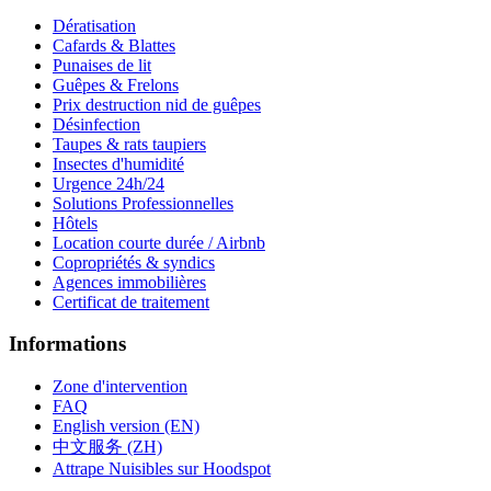
Dératisation
Cafards & Blattes
Punaises de lit
Guêpes & Frelons
Prix destruction nid de guêpes
Désinfection
Taupes & rats taupiers
Insectes d'humidité
Urgence 24h/24
Solutions Professionnelles
Hôtels
Location courte durée / Airbnb
Copropriétés & syndics
Agences immobilières
Certificat de traitement
Informations
Zone d'intervention
FAQ
English version (EN)
中文服务 (ZH)
Attrape Nuisibles sur Hoodspot