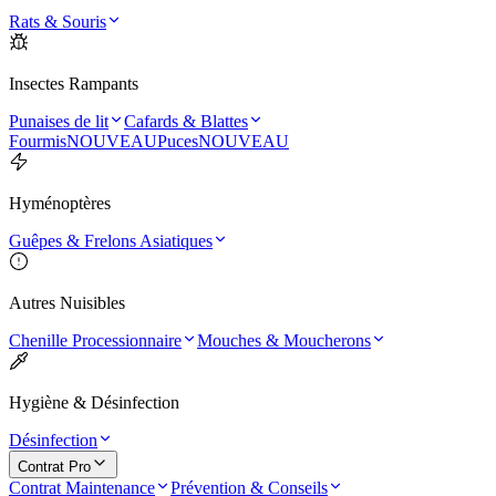
Rats & Souris
Insectes Rampants
Punaises de lit
Cafards & Blattes
Fourmis
NOUVEAU
Puces
NOUVEAU
Hyménoptères
Guêpes & Frelons Asiatiques
Autres Nuisibles
Chenille Processionnaire
Mouches & Moucherons
Hygiène & Désinfection
Désinfection
Contrat Pro
Contrat Maintenance
Prévention & Conseils