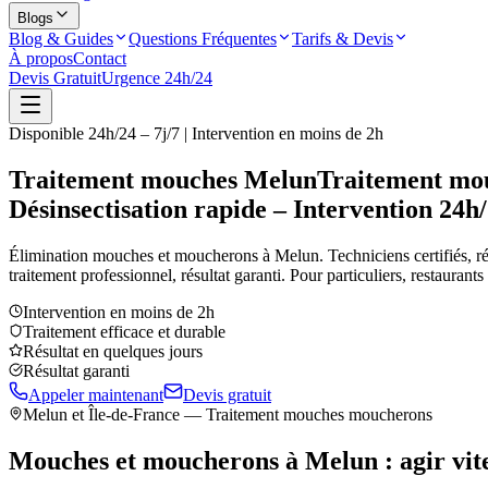
Blogs
Blog & Guides
Questions Fréquentes
Tarifs & Devis
À propos
Contact
Devis Gratuit
Urgence 24h/24
Disponible 24h/24 – 7j/7 | Intervention en moins de 2h
Traitement mouches Melun
Traitement mou
Désinsectisation rapide – Intervention 24h
Élimination mouches et moucherons à
Melun
. Techniciens certifiés, ré
traitement professionnel, résultat garanti. Pour particuliers, restaurant
Intervention en moins de 2h
Traitement efficace et durable
Résultat en quelques jours
Résultat garanti
Appeler maintenant
Devis gratuit
Melun
et Île-de-France — Traitement mouches moucherons
Mouches et moucherons à
Melun
: agir vit