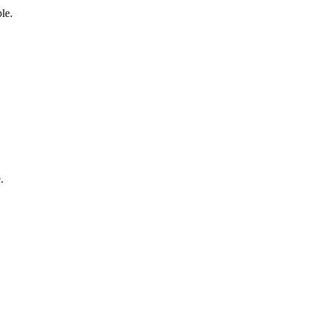
le.
.