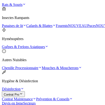
Rats & Souris
Insectes Rampants
Punaises de lit
Cafards & Blattes
Fourmis
NOUVEAU
Puces
NOU
Hyménoptères
Guêpes & Frelons Asiatiques
Autres Nuisibles
Chenille Processionnaire
Mouches & Moucherons
Hygiène & Désinfection
Désinfection
Contrat Pro
Contrat Maintenance
Prévention & Conseils
Devis en ligne
Secteurs