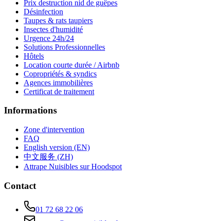
Prix destruction nid de guêpes
Désinfection
Taupes & rats taupiers
Insectes d'humidité
Urgence 24h/24
Solutions Professionnelles
Hôtels
Location courte durée / Airbnb
Copropriétés & syndics
Agences immobilières
Certificat de traitement
Informations
Zone d'intervention
FAQ
English version (EN)
中文服务 (ZH)
Attrape Nuisibles sur Hoodspot
Contact
01 72 68 22 06