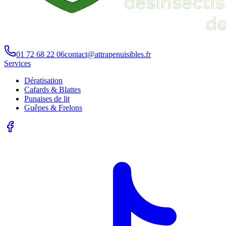
01 72 68 22 06
contact@attrapenuisibles.fr
Services
Dératisation
Cafards & Blattes
Punaises de lit
Guêpes & Frelons