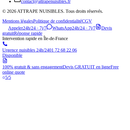
contact@attrapenuisibles.fr
©
2026
ATTRAPE NUISIBLES. Tous droits réservés.
Mentions légales
Politique de confidentialité
CGV
Appeler
24h/24 · 7j/7
WhatsApp
24h/24 · 7j/7
Devis
gratuit
Réponse rapide
Intervention rapide en Île-de-France
Urgence nuisibles 24h/24
01 72 68 22 06
Disponible
100% gratuit & sans engagement
Devis GRATUIT en ligne
Free
online quote
5/5