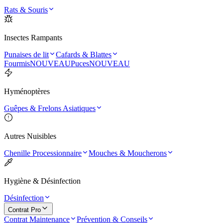
Rats & Souris
Insectes Rampants
Punaises de lit
Cafards & Blattes
Fourmis
NOUVEAU
Puces
NOUVEAU
Hyménoptères
Guêpes & Frelons Asiatiques
Autres Nuisibles
Chenille Processionnaire
Mouches & Moucherons
Hygiène & Désinfection
Désinfection
Contrat Pro
Contrat Maintenance
Prévention & Conseils