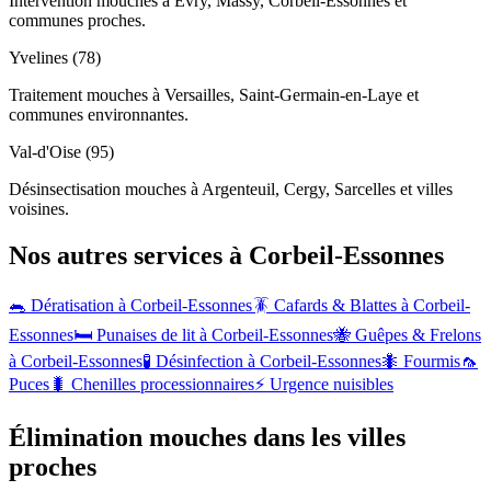
Intervention mouches à Évry, Massy, Corbeil-Essonnes et
communes proches.
Yvelines (78)
Traitement mouches à Versailles, Saint-Germain-en-Laye et
communes environnantes.
Val-d'Oise (95)
Désinsectisation mouches à Argenteuil, Cergy, Sarcelles et villes
voisines.
Nos autres services à
Corbeil-Essonnes
🐀 Dératisation à
Corbeil-Essonnes
🪳 Cafards & Blattes à
Corbeil-
Essonnes
🛏️ Punaises de lit à
Corbeil-Essonnes
🐝 Guêpes & Frelons
à
Corbeil-Essonnes
🧪 Désinfection à
Corbeil-Essonnes
🐜 Fourmis
🦟
Puces
🐛 Chenilles processionnaires
⚡ Urgence nuisibles
Élimination mouches dans les villes
proches