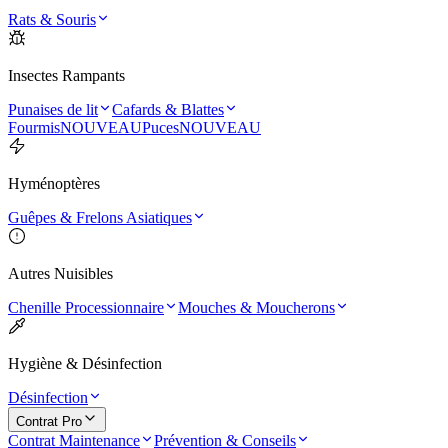
Rats & Souris
Insectes Rampants
Punaises de lit
Cafards & Blattes
Fourmis
NOUVEAU
Puces
NOUVEAU
Hyménoptères
Guêpes & Frelons Asiatiques
Autres Nuisibles
Chenille Processionnaire
Mouches & Moucherons
Hygiène & Désinfection
Désinfection
Contrat Pro
Contrat Maintenance
Prévention & Conseils