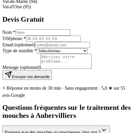
Val-de-Marne (94)
Val-d'Oise (95)
Devis Gratuit
Nom
*
Téléphone
*
Email
(optionnel)
Type de nuisible
*
Message
(optionnel)
Envoyer ma demande
⚡ Réponse en moins de 30 min · Sans engagement ·
5,0 ★
sur 55
avis Google
Questions fréquentes sur le traitement des
mouches à Aubervilliers
Pourquoi ai-je des mouches ou moucherons chez moi ?