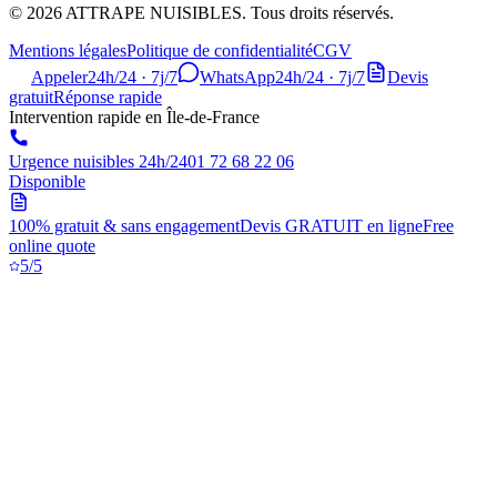
©
2026
ATTRAPE NUISIBLES. Tous droits réservés.
Mentions légales
Politique de confidentialité
CGV
Appeler
24h/24 · 7j/7
WhatsApp
24h/24 · 7j/7
Devis
gratuit
Réponse rapide
Intervention rapide en Île-de-France
Urgence nuisibles 24h/24
01 72 68 22 06
Disponible
100% gratuit & sans engagement
Devis GRATUIT en ligne
Free
online quote
5/5