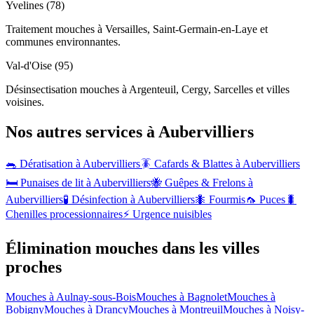
Yvelines (78)
Traitement mouches à Versailles, Saint-Germain-en-Laye et
communes environnantes.
Val-d'Oise (95)
Désinsectisation mouches à Argenteuil, Cergy, Sarcelles et villes
voisines.
Nos autres services à
Aubervilliers
🐀 Dératisation à
Aubervilliers
🪳 Cafards & Blattes à
Aubervilliers
🛏️ Punaises de lit à
Aubervilliers
🐝 Guêpes & Frelons à
Aubervilliers
🧪 Désinfection à
Aubervilliers
🐜 Fourmis
🦟 Puces
🐛
Chenilles processionnaires
⚡ Urgence nuisibles
Élimination mouches dans les villes
proches
Mouches à
Aulnay-sous-Bois
Mouches à
Bagnolet
Mouches à
Bobigny
Mouches à
Drancy
Mouches à
Montreuil
Mouches à
Noisy-