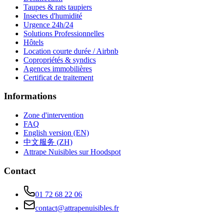
Taupes & rats taupiers
Insectes d'humidité
Urgence 24h/24
Solutions Professionnelles
Hôtels
Location courte durée / Airbnb
Copropriétés & syndics
Agences immobilières
Certificat de traitement
Informations
Zone d'intervention
FAQ
English version (EN)
中文服务 (ZH)
Attrape Nuisibles sur Hoodspot
Contact
01 72 68 22 06
contact@attrapenuisibles.fr